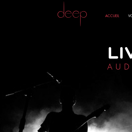
DEEP
ACCUEIL
V
LI
AUD