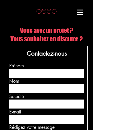
DEEP
Vous avez un projet ?
Vous souhaitez en discuter ?
Contactez-nous
Prénom
Nom
Société
E-mail
Rédigez votre message